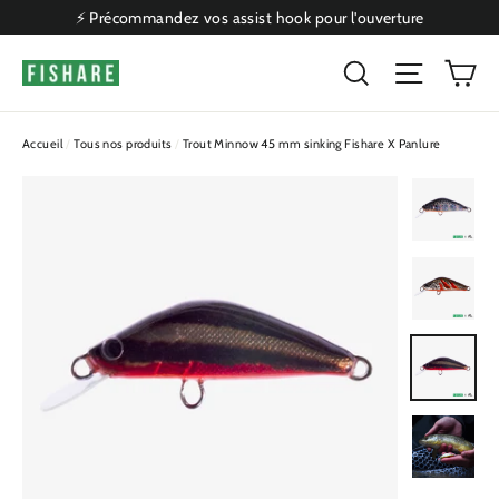
Passer
⚡ Précommandez vos assist hook pour l'ouverture
au
P
Rechercher
Naviga
contenu
Accueil
/
Tous nos produits
/
Trout Minnow 45 mm sinking Fishare X Panlure