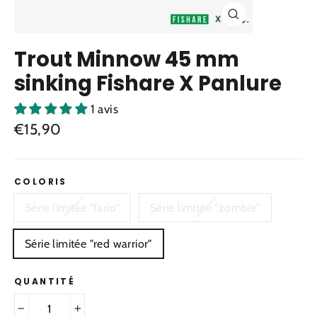
Fermer
(Esc)
Trout Minnow 45 mm
sinking Fishare X Panlure
1 avis
Prix
€15,90
régulier
COLORIS
Série limitée "fario"
Série limitée "zombie"
Série limitée "red warrior"
QUANTITÉ