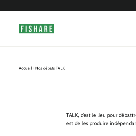
Passer
au
contenu
Accueil
/
Nos débats TALK
TALK, c’est le lieu pour débatt
est de les produire indépenda