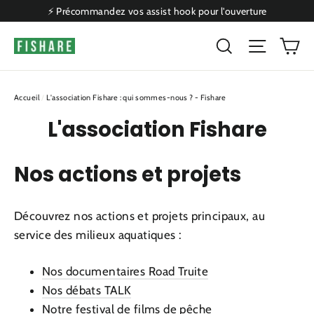
Passer
⚡ Précommandez vos assist hook pour l'ouverture
au
P
Rechercher
Naviga
contenu
Accueil
/
L'association Fishare : qui sommes-nous ? - Fishare
L'association Fishare
Nos actions et projets
Découvrez nos actions et projets principaux, au
service des milieux aquatiques :
Nos documentaires Road Truite
Nos débats TALK
Notre festival de films de pêche