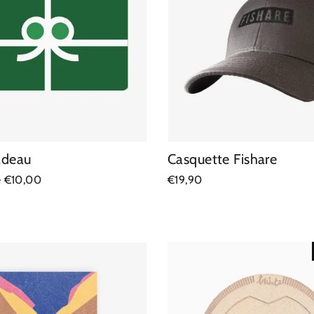
adeau
Casquette Fishare
de €10,00
€19,90