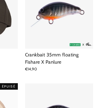
Crankbait 35mm floating
Fishare X Panlure
€14,90
ÉPUISÉ