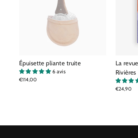
Épuisette pliante truite
La revue
6 avis
Rivières
€114,00
€24,90