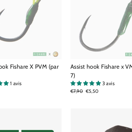
ook Fishare X PVM (par
Assist hook Fishare x V
7)
1 avis
3 avis
Prix
€7,90
Prix
€5,50
régulier
réduit