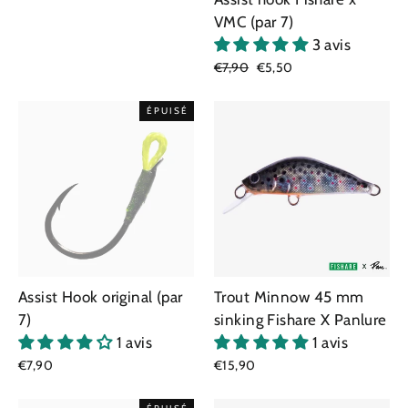
VMC (par 7)
3 avis
Prix
€7,90
Prix
€5,50
régulier
réduit
ÉPUISÉ
Assist Hook original (par
Trout Minnow 45 mm
7)
sinking Fishare X Panlure
1 avis
1 avis
€7,90
€15,90