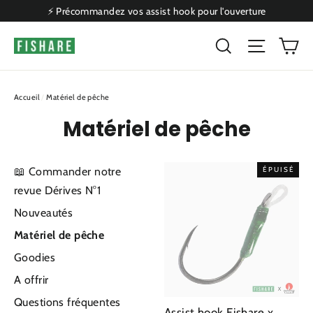
Passer
⚡ Précommandez vos assist hook pour l'ouverture
au
P
Rechercher
Naviga
contenu
Accueil
/
Matériel de pêche
Matériel de pêche
📖 Commander notre
ÉPUISÉ
revue Dérives N°1
Nouveautés
Matériel de pêche
Goodies
A offrir
Questions fréquentes
Assist hook Fishare x