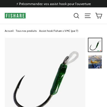
Passer
⚡ Précommandez vos assist hook pour l'ouverture
au
P
Rechercher
Naviga
contenu
Accueil
/
Tous nos produits
/
Assist hook Fishare x VMC (par 7)