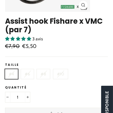
Fermer
(Esc)
Assist hook Fishare x VMC
(par 7)
3 avis
Prix
Prix
€7,90
€5,50
régulier
réduit
TAILLE
#4
#6
#8
#10
QUANTITÉ
−
+