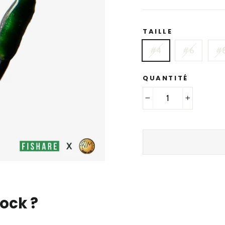
TAILLE
#4
#6
#
QUANTITÉ
−
+
tock ?