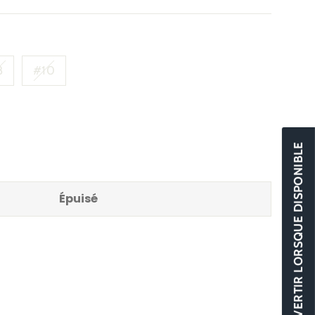
8
#10
M'AVERTIR LORSQUE DISPONIBLE
Épuisé