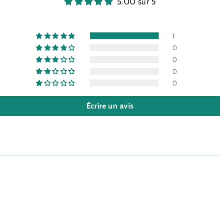
5.00 sur 5
1
0
0
0
0
Écrire un avis