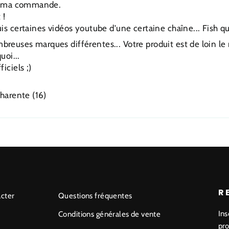
 de ma commande.
 !
s certaines vidéos youtube d'une certaine chaîne... Fish quel
euses marques différentes... Votre produit est de loin le 
uoi...
iciels ;)
Charente (16)
R
cter
Questions fréquentes
Ins
Conditions générales de vente
pro