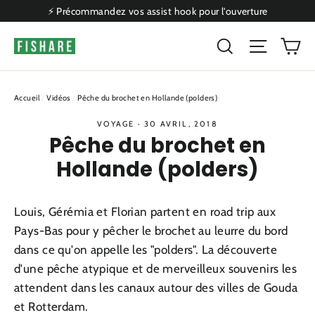
Passer
⚡ Précommandez vos assist hook pour l'ouverture
au
P
Rechercher
Naviga
contenu
Accueil
/
Vidéos
/
Pêche du brochet en Hollande (polders)
VOYAGE
·
30 AVRIL, 2018
Pêche du brochet en
Hollande (polders)
Louis, Gérémia et Florian partent en road trip aux
Pays-Bas pour y pêcher le brochet au leurre du bord
dans ce qu'on appelle les "polders". La découverte
d'une pêche atypique et de merveilleux souvenirs les
attendent dans les canaux autour des villes de Gouda
et Rotterdam.